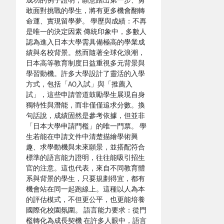
成功的例子證明，願意踏出第一步、勇
敢面對挑戰的學生，將有更多機會翻轉
命運、實現留學夢。 學歷與成績：不再
是唯一的決定因素 傳統印象中，多數人
認為進入日本大學需具備極高的學業成
績與名校背景。然而隨著全球化浪潮，
日本高等教育制度日益重視多元背景與
學習動機。許多大學設計了靈活的入學
方式，包括「AO入試」與「推薦入
試」，這些申請管道鼓勵學生展現自身
獨特性與潛能，而非僅僅追求分數。換
句話說，成績固然是參考依據，但並非
「日本大學申請門檻」的唯一門票。 學
生若能在申請文件中清楚描繪學術興
趣、求學動機與未來願景，並搭配符合
標準的語言能力證明，往往能吸引招生
官的注意。這也代表，來自不同教育體
系與背景的學生，只要規劃得宜，都有
機會站在同一起跑線上。這種以人為本
的評估模式，不但更公平，也更能培養
國際化校園氛圍。 語言能力要求：從門
檻轉化為成長契機 在許多人眼中，語言