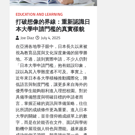
EDUCATION AND LEARNING
打破想像的界線：重新認識日
本大學申請門檻的真實樣貌
Joe Diaz
July 4, 2025
在亞洲各地學子眼中，日本長久以來被
視為教育品質與文化深度兼備的留學勝
地。不過，談到實際申請，不少人仍對
「日本大學申請門檻」抱有錯誤印象，
誤以為其入學難度遙不可及。事實上，
近年來日本各大學積極推動國際化，降
低語言與制度門檻，讓更多來自海外的
優秀學生能夠順利進入理想校園。對於
具備準備態度與明確目標的申請者而
言，掌握正確的資訊與準備策略，往往
比所謂的成績條件更為重要。進入日本
大學的關鍵，並非僅仰賴成績單上的數
字，而是在於能否在文件、面試與學術
動機中展現個人特色與潛能。越來越多