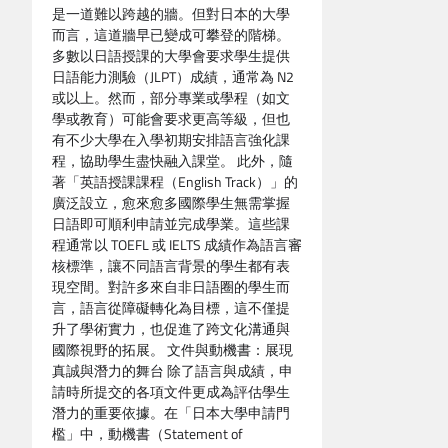
是一道難以跨越的牆。但對日本的大學
而言，這道牆早已變成可攀登的階梯。
多數以日語授課的大學會要求學生提供
日語能力測驗（JLPT）成績，通常為 N2
或以上。然而，部分專業或學程（如文
學或教育）可能會要求更高等級，但也
有不少大學在入學初期安排語言強化課
程，協助學生盡快融入課堂。 此外，隨
著「英語授課課程（English Track）」的
廣泛設立，愈來愈多國際學生無需掌握
日語即可順利申請並完成學業。這些課
程通常以 TOEFL 或 IELTS 成績作為語言審
核標準，讓不同語言背景的學生都有表
現空間。對許多來自非日語圈的學生而
言，語言從障礙轉化為目標，這不僅提
升了學術實力，也促進了跨文化溝通與
國際視野的拓展。 文件與動機書：展現
真誠與潛力的舞台 除了語言與成績，申
請時所提交的各項文件更成為評估學生
潛力的重要依據。在「日本大學申請門
檻」中，動機書（Statement of