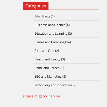
Categories
Adult Blogs
(1)
Business and Finance
(4)
Education and Learning
(2)
Games and Gambling
(14)
Gifts and Care
(2)
Health and Beauty
(3)
Home and Garden
(2)
SEO and Marketing
(2)
Technology and Innovation
(2)
situs slot gacor hari ini